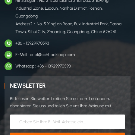
Hinzufügen : No. 2, East District 2nd road, Shakeng
Industrial Zone, Luocun, Nanhai District, Foshan,
Guangdong
Address2：No. 5 Xing' an Road, Fuxi Industrial Park, Dasha
Town, Sihui City, Zhaoqing, Guangdong, China 526241
+86 - 13929970593
E-Mail : ariel@cchhookloop.com
Whatsapp : +86 - 13929970593
NEWSLETTER
Bitte lesen Sie weiter, bleiben Sie auf dem Laufenden,
abonnieren Sie uns und teilen Sie uns Ihre Meinung mit.