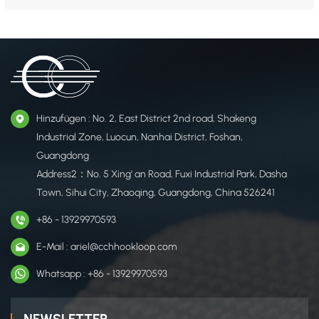
CCH-Klettverschlusssystem ist ein leistungsstarker, wiederverwendbarer
Verschluss für flexible Verpackungen und Transport. Es bietet einen sicheren,
umweltfreundlichen Verschluss für Beutel und T&u...
Hinzufügen : No. 2, East District 2nd road, Shakeng
Industrial Zone, Luocun, Nanhai District, Foshan,
Guangdong
Address2：No. 5 Xing' an Road, Fuxi Industrial Park, Dasha
Town, Sihui City, Zhaoqing, Guangdong, China 526241
+86 - 13929970593
E-Mail : ariel@cchhookloop.com
Whatsapp : +86 - 13929970593