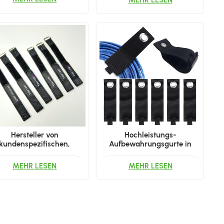
Hersteller von
​Hochleistungs-
kundenspezifischen,
Aufbewahrungsgurte in
tschfesten Klettbändern
Sondergrößen für das
r Drohnenakkus / FPV-
Kabelmanagement​
MEHR LESEN
MEHR LESEN
LiPo-Akkubändern