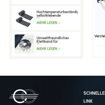
Hochtemperaturbeständige
selbstklebende
Klettpunkte
MEHR LESEN
Verste
Umweltfreundliches
Klettband für
Fliegengitter
MEHR LESEN
SCHNELLE
LINK