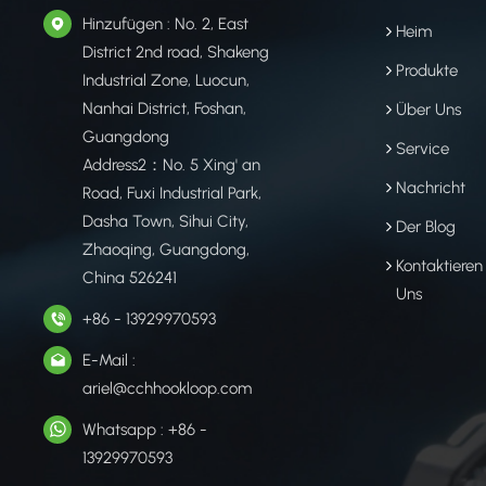
Hinzufügen : No. 2, East
Heim
District 2nd road, Shakeng
Produkte
Industrial Zone, Luocun,
Nanhai District, Foshan,
Über Uns
Guangdong
Service
Address2：No. 5 Xing' an
Nachricht
Road, Fuxi Industrial Park,
Dasha Town, Sihui City,
Der Blog
Zhaoqing, Guangdong,
Kontaktieren
China 526241
Uns
+86 - 13929970593
E-Mail :
ariel@cchhookloop.com
Whatsapp : +86 -
13929970593