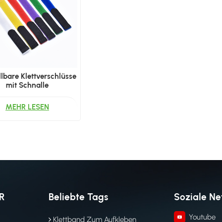
llbare Klettverschlüsse
mit Schnalle
MEHR LESEN
R
Beliebte Tags
Soziale N
Youtube
Klettband Zum Aufkleben