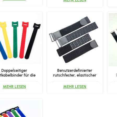
Doppelseitiger
Benutzerdefinierter
ttkabelbinder für die
rutschfester, elastischer
OEM-Fertigung
Klettverschluss mit
ru
Silikonrückseite
fü
MEHR LESEN
MEHR LESEN