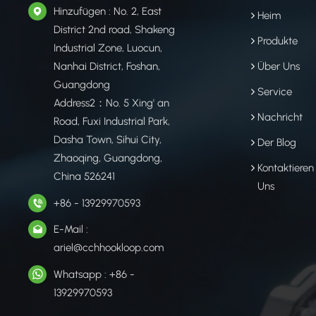
Hinzufügen : No. 2, East
Heim
District 2nd road, Shakeng
Produkte
Industrial Zone, Luocun,
Nanhai District, Foshan,
Über Uns
Guangdong
Service
Address2：No. 5 Xing' an
Nachricht
Road, Fuxi Industrial Park,
Dasha Town, Sihui City,
Der Blog
Zhaoqing, Guangdong,
Kontaktieren
China 526241
Uns
+86 - 13929970593
E-Mail :
ariel@cchhookloop.com
Whatsapp : +86 -
13929970593