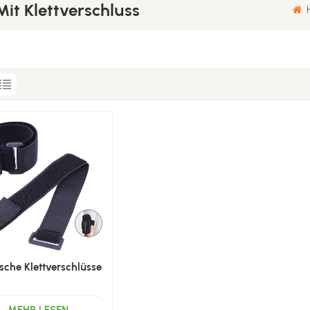
it Klettverschluss
H
ische Klettverschlüsse
MEHR LESEN