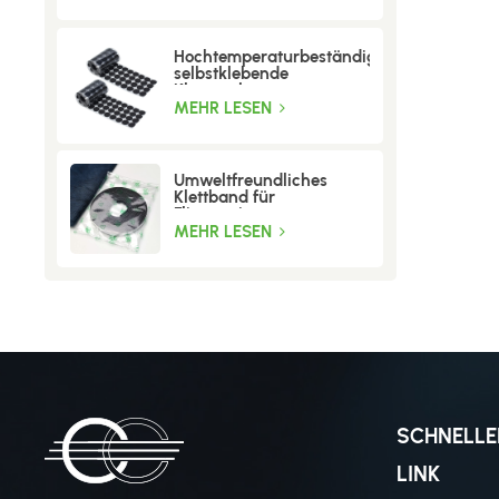
Hochtemperaturbeständige
selbstklebende
Klettpunkte
MEHR LESEN
Umweltfreundliches
Klettband für
Fliegengitter
MEHR LESEN
SCHNELLE
LINK