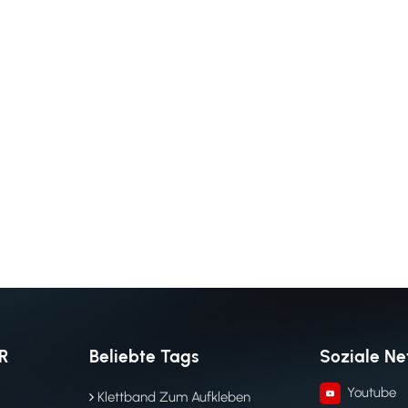
R
Beliebte Tags
Soziale N
Youtube
Klettband Zum Aufkleben