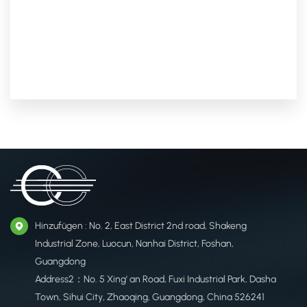
Hinzufügen : No. 2, East District 2nd road, Shakeng
Industrial Zone, Luocun, Nanhai District, Foshan,
Guangdong
Address2：No. 5 Xing' an Road, Fuxi Industrial Park, Dasha
Town, Sihui City, Zhaoqing, Guangdong, China 526241