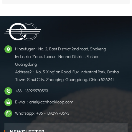
Klettverschlüsse in Automobilqualität – Entwickelt für Sitzbezüge, Teppiche,
Kabel, Dachhimmel, Schiebedächer, Nummernschildhalter und
Innenraumkomponenten, um eine sichere, flexible Befestigung zu
gewährleisten und gleichzeitig...
Hinzufügen : No. 2, East District 2nd road, Shakeng
Industrial Zone, Luocun, Nanhai District, Foshan,
Guangdong
Address2：No. 5 Xing' an Road, Fuxi Industrial Park, Dasha
Town, Sihui City, Zhaoqing, Guangdong, China 526241
+86 - 13929970593
E-Mail : ariel@cchhookloop.com
Whatsapp : +86 - 13929970593