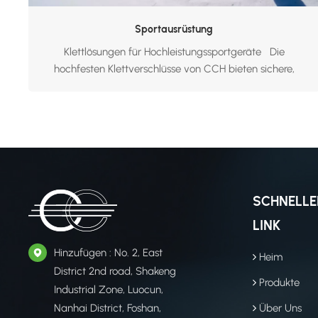
Sportausrüstung
Klettlösungen für Hochleistungssportgeräte Die
hochfesten Klettverschlüsse von CCH bieten sichere,
verstellbare und leichte Lösungen für Sportausrüstung –
von Schutzschienen und Trainingsgeräten bis hin zu
Outdoor-Ausrüstung und Schuhen &nbs...
SCHNELLE
LINK
Hinzufügen : No. 2, East
Heim
District 2nd road, Shakeng
Produkte
Industrial Zone, Luocun,
Nanhai District, Foshan,
Über Uns