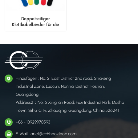
Doppelseitiger
Klettkabelbinder für die
OEM-Fertigung
Hinzufügen : No. 2, East District 2nd road, Shakeng
Industrial Zone, Luocun, Nanhai District, Foshan,
Guangdong
Address2：No. 5 Xing' an Road, Fuxi Industrial Park, Dasha
Town, Sihui City, Zhaoqing, Guangdong, China 526241
+86 - 13929970593
E-Mail : ariel@cchhookloop.com