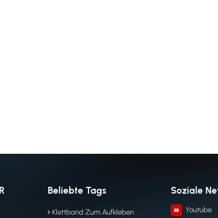
R
Beliebte Tags
Soziale N
Youtube
Klettband Zum Aufkleben