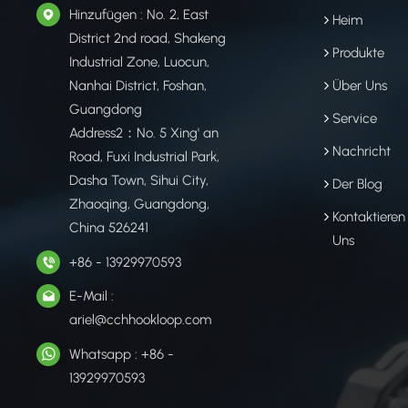
Hinzufügen : No. 2, East
Heim
District 2nd road, Shakeng
Produkte
Industrial Zone, Luocun,
Nanhai District, Foshan,
Über Uns
Guangdong
Service
Address2：No. 5 Xing' an
Nachricht
Road, Fuxi Industrial Park,
Dasha Town, Sihui City,
Der Blog
Zhaoqing, Guangdong,
Kontaktieren
China 526241
Uns
+86 - 13929970593
E-Mail :
ariel@cchhookloop.com
Whatsapp : +86 -
13929970593