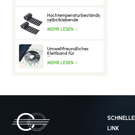
Hochtemperaturbeständige
selbstklebende
Klettpunkte
MEHR LESEN
Umweltfreundliches
Klettband für
Fliegengitter
MEHR LESEN
SCHNELLE
LINK