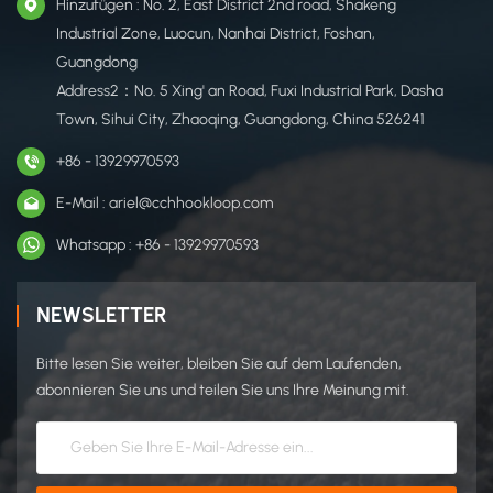
Hinzufügen : No. 2, East District 2nd road, Shakeng
Industrial Zone, Luocun, Nanhai District, Foshan,
Guangdong
Address2：No. 5 Xing' an Road, Fuxi Industrial Park, Dasha
Town, Sihui City, Zhaoqing, Guangdong, China 526241
+86 - 13929970593
E-Mail : ariel@cchhookloop.com
Whatsapp : +86 - 13929970593
NEWSLETTER
Bitte lesen Sie weiter, bleiben Sie auf dem Laufenden,
abonnieren Sie uns und teilen Sie uns Ihre Meinung mit.