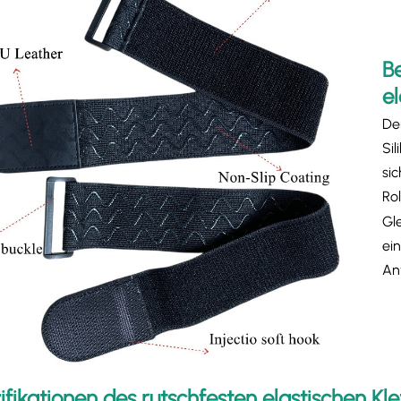
B
e
Der
Si
si
Rol
Gl
ei
An
ifikationen des rutschfesten elastischen Kl