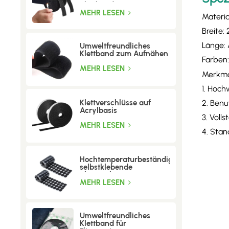
Klettband
MEHR LESEN
Materia
Breite
Länge:
Umweltfreundliches
Klettband zum Aufnähen
Farben
MEHR LESEN
Merkma
1. Hoch
Klettverschlüsse auf
2. Benu
Acrylbasis
3. Voll
MEHR LESEN
4. Stan
Hochtemperaturbeständige
selbstklebende
Klettpunkte
MEHR LESEN
Umweltfreundliches
Klettband für