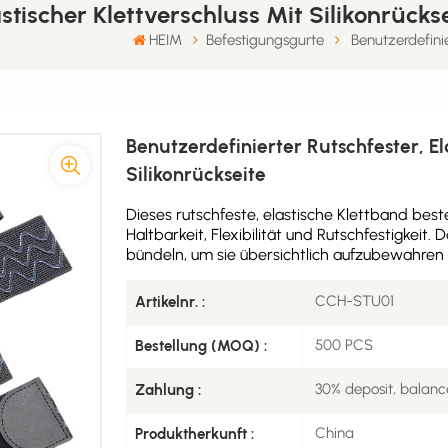
stischer Klettverschluss Mit Silikonrückse
HEIM
Befestigungsgurte
Benutzerdefinie
Benutzerdefinierter Rutschfester, El
Silikonrückseite
Dieses rutschfeste, elastische Klettband bes
Haltbarkeit, Flexibilität und Rutschfestigkei
bündeln, um sie übersichtlich aufzubewahren 
CCH-STU01
Artikelnr. :
500 PCS
Bestellung (MOQ) :
30% deposit, balanc
Zahlung :
China
Produktherkunft :