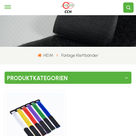
HEIM
​Farbige Klettbänder​
PRODUKTKATEGORIEN