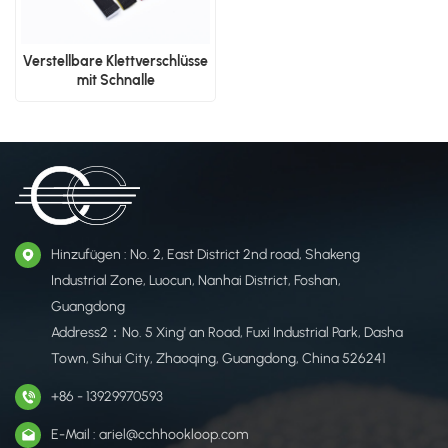
Verstellbare Klettverschlüsse
mit Schnalle
Hinzufügen : No. 2, East District 2nd road, Shakeng
Industrial Zone, Luocun, Nanhai District, Foshan,
Guangdong
Address2：No. 5 Xing' an Road, Fuxi Industrial Park, Dasha
Town, Sihui City, Zhaoqing, Guangdong, China 526241
+86 - 13929970593
E-Mail : ariel@cchhookloop.com