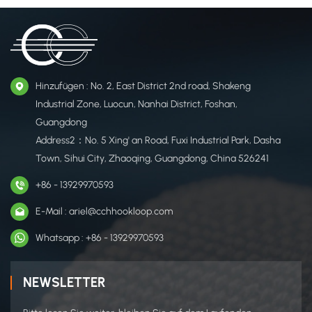
Hinzufügen : No. 2, East District 2nd road, Shakeng
Industrial Zone, Luocun, Nanhai District, Foshan,
Guangdong
Address2：No. 5 Xing' an Road, Fuxi Industrial Park, Dasha
Town, Sihui City, Zhaoqing, Guangdong, China 526241
+86 - 13929970593
E-Mail : ariel@cchhookloop.com
Whatsapp : +86 - 13929970593
NEWSLETTER