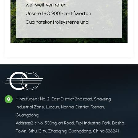
weltweit vertreten.
Unsere ISO 9001-zertifizierten
Qualitätskontrollsysteme und
innovativen Technologien machen CCH
zu einem Branchenführer in China und
liefern leistungsstarke
Klettverschlusslösungen, die den
Anforderungen der Kunden weltweit
gerecht werden.
Hinzufügen : No. 2, East District 2nd road, Shakeng
Industrial Zone, Luocun, Nanhai District, Foshan,
Guangdong
Address2：No. 5 Xing' an Road, Fuxi Industrial Park, Dasha
Town, Sihui City, Zhaoqing, Guangdong, China 526241