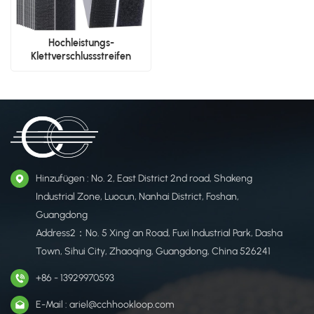
Hochleistungs-
Klettverschlussstreifen
Hinzufügen : No. 2, East District 2nd road, Shakeng
Industrial Zone, Luocun, Nanhai District, Foshan,
Guangdong
Address2：No. 5 Xing' an Road, Fuxi Industrial Park, Dasha
Town, Sihui City, Zhaoqing, Guangdong, China 526241
+86 - 13929970593
E-Mail : ariel@cchhookloop.com