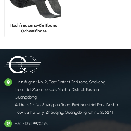
Hochfrequenz-Klettband
(schweißbare
Befestigungselemente)
Hinzufügen : No. 2, East District 2nd road, Shakeng
Industrial Zone, Luocun, Nanhai District, Foshan,
Guangdong
Address2：No. 5 Xing' an Road, Fuxi Industrial Park, Dasha
Town, Sihui City, Zhaoqing, Guangdong, China 526241
+86 - 13929970593