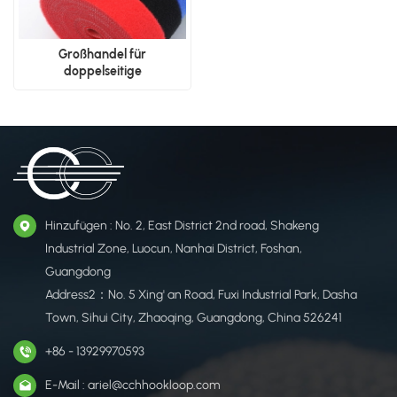
Großhandel für
doppelseitige
Klettverschlüsse
Hinzufügen : No. 2, East District 2nd road, Shakeng
Industrial Zone, Luocun, Nanhai District, Foshan,
Guangdong
Address2：No. 5 Xing' an Road, Fuxi Industrial Park, Dasha
Town, Sihui City, Zhaoqing, Guangdong, China 526241
+86 - 13929970593
E-Mail : ariel@cchhookloop.com