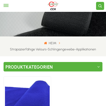
HEIM
Strapazierfähige Velours-Schlingengewebe-Applikationen
PRODUKTKATEGORIEN