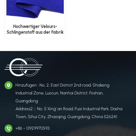
Hochwertiger Velours-
Schlingenstoff aus der Fabrik
Hinzufügen : No. 2, East District 2nd road, Shakeng
Industrial Zone, Luocun, Nanhai District, Foshan,
Guangdong
Address2：No. 5 Xing' an Road, Fuxi Industrial Park, Dasha
Town, Sihui City, Zhaoqing, Guangdong, China 526241
+86 - 13929970593