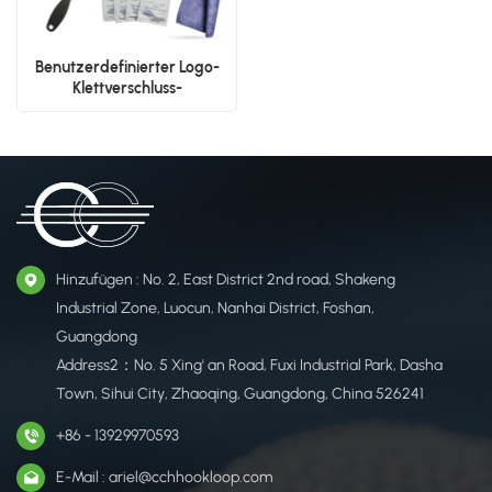
Benutzerdefinierter Logo-
Klettverschluss-
Kennzeichenhalter für Autos
Hinzufügen : No. 2, East District 2nd road, Shakeng
Industrial Zone, Luocun, Nanhai District, Foshan,
Guangdong
Address2：No. 5 Xing' an Road, Fuxi Industrial Park, Dasha
Town, Sihui City, Zhaoqing, Guangdong, China 526241
+86 - 13929970593
E-Mail : ariel@cchhookloop.com