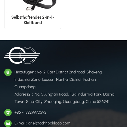
Selbsthaftendes 2-in-1-
Klettband
Hinzufügen : No. 2, East District 2nd road, Shakeng
Industrial Zone, Luocun, Nanhai District, Foshan,
Guangdong
Address2：No. 5 Xing' an Road, Fuxi Industrial Park, Dasha
Town, Sihui City, Zhaoqing, Guangdong, China 526241
+86 - 13929970593
E-Mail : ariel@cchhookloop.com