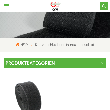
HEIM
Klettverschlussband in Industriequalität
PRODUKTKATEGORIEN