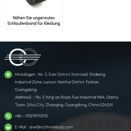
Nähen Sie ungerautes
Schlaufenband für Kleidung
an
Hinzufügen : No. 2, East District 2nd road, Shakeng
Industrial Zone, Luocun, Nanhai District, Foshan,
Guangdong
Address2：No. 5 Xing' an Road, Fuxi Industrial Park, Dasha
Town, Sihui City, Zhaoqing, Guangdong, China 526241
+86 - 13929970593
E-Mail : ariel@cchhookloop.com