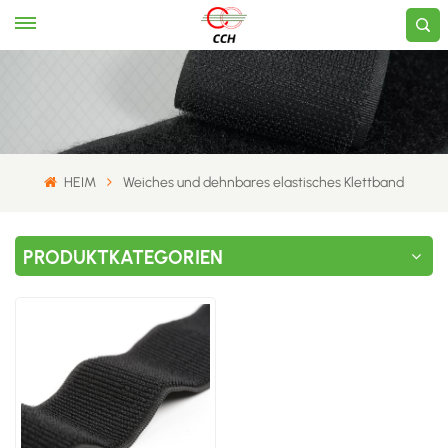
HEIM
Weiches und dehnbares elastisches Klettband
PRODUKTKATEGORIEN