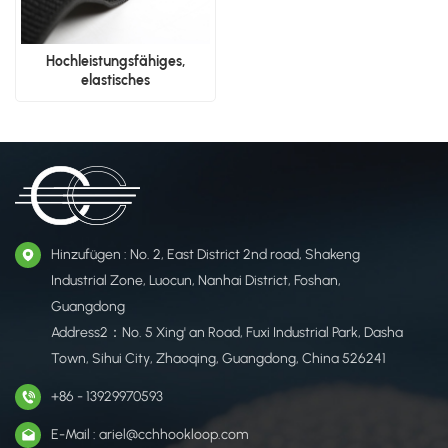
​Hochleistungsfähiges,
elastisches
Klettverschlussband ohne
Flor
Hinzufügen : No. 2, East District 2nd road, Shakeng
Industrial Zone, Luocun, Nanhai District, Foshan,
Guangdong
Address2：No. 5 Xing' an Road, Fuxi Industrial Park, Dasha
Town, Sihui City, Zhaoqing, Guangdong, China 526241
+86 - 13929970593
E-Mail : ariel@cchhookloop.com