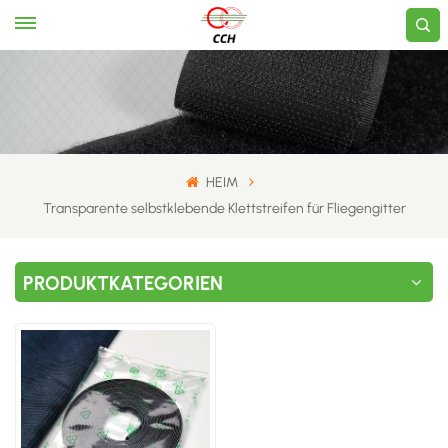
HEIM
Transparente selbstklebende Klettstreifen für Fliegengitter
PRODUKTKATEGORIEN