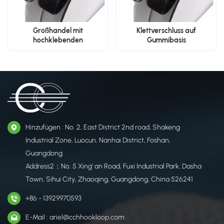
Großhandel mit
Klettverschluss auf
hochklebenden
Gummibasis
Klettverschlüssen auf
Gummibasis
Hinzufügen : No. 2, East District 2nd road, Shakeng
Industrial Zone, Luocun, Nanhai District, Foshan,
Guangdong
Address2：No. 5 Xing' an Road, Fuxi Industrial Park, Dasha
Town, Sihui City, Zhaoqing, Guangdong, China 526241
+86 - 13929970593
E-Mail : ariel@cchhookloop.com