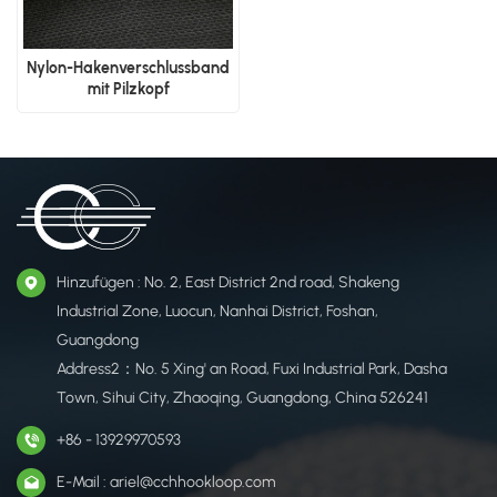
Nylon-Hakenverschlussband
mit Pilzkopf
Hinzufügen : No. 2, East District 2nd road, Shakeng
Industrial Zone, Luocun, Nanhai District, Foshan,
Guangdong
Address2：No. 5 Xing' an Road, Fuxi Industrial Park, Dasha
Town, Sihui City, Zhaoqing, Guangdong, China 526241
+86 - 13929970593
E-Mail : ariel@cchhookloop.com