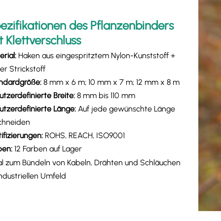
ezifikationen des Pflanzenbinders
t Klettverschluss
rial:
Haken aus eingespritztem Nylon-Kunststoff +
er Strickstoff
ndardgröße:
8 mm x 6 m; 10 mm x 7 m; 12 mm x 8 m
tzerdefinierte Breite:
8 mm bis 110 mm
utzerdefinierte Länge:
Auf jede gewünschte Länge
chneiden
tifizierungen:
ROHS, REACH, ISO9001
ben:
12 Farben auf Lager
al zum Bündeln von Kabeln, Drähten und Schläuchen
industriellen Umfeld