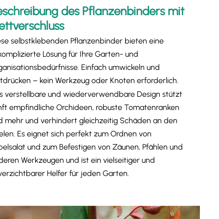
eschreibung des Pflanzenbinders mit
ettverschluss
ese selbstklebenden Pflanzenbinder bieten eine
komplizierte Lösung für Ihre Garten- und
ganisationsbedürfnisse. Einfach umwickeln und
stdrücken – kein Werkzeug oder Knoten erforderlich
.
s verstellbare und wiederverwendbare Design stützt
nft empfindliche Orchideen, robuste Tomatenranken
d mehr und verhindert gleichzeitig Schäden an den
ielen. Es eignet sich perfekt zum Ordnen von
belsalat und zum Befestigen von Zäunen, Pfählen und
deren Werkzeugen und ist ein vielseitiger und
verzichtbarer Helfer für jeden Garten.