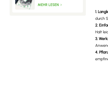
Fliegengitter
MEHR LESEN
1. Lang
durch 
2. ​Einf
Halt le
3. Werk
Anwen
4. Pfla
empfin