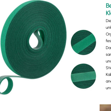
B
Kl
Di
un
Or
fe
Da
sa
un
St
Ka
an
un