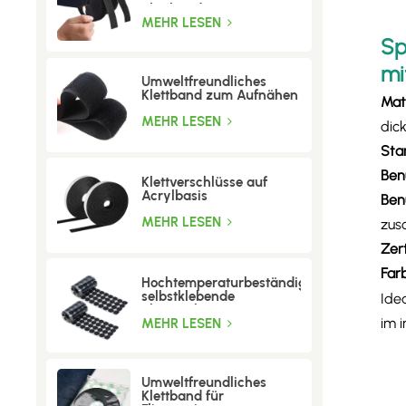
Klettband
MEHR LESEN
Sp
mi
Umweltfreundliches
Klettband zum Aufnähen
Mate
MEHR LESEN
dick
Sta
Benu
Klettverschlüsse auf
Acrylbasis
Ben
MEHR LESEN
zus
Zer
Far
Hochtemperaturbeständige
selbstklebende
Ide
Klettpunkte
im 
MEHR LESEN
Umweltfreundliches
Klettband für