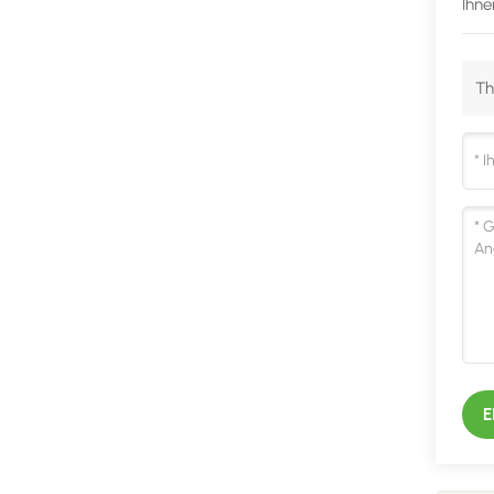
Ihne
Th
E