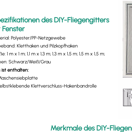
ezifikationen des DIY-Fliegengitters
r Fenster
erial: Polyester/PP-Netzgewebe
beband: Kletthaken und Pilzkopfhaken
e: 1 m x 1 m; 1,1 m x 1,3 m; 1,3 m x 1,5 m; 1,5 m x 1,5 m;
ben: Schwarz/Weiß/Grau
 ist enthalten:
 Maschensiebplatte
 selbstklebende Klettverschluss-Hakenbandrolle
Merkmale des DIY-Fliegeng