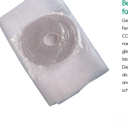
B
fü
Gen
Fe
CC
na
gl
las
Di
al
an
sc