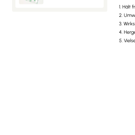
1. Hält
2. Umwe
​3. Wir
4. Herg
5. Viel