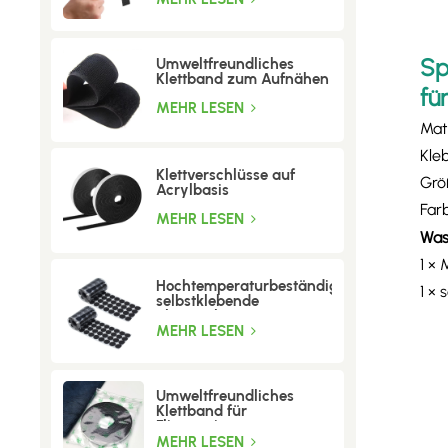
Sp
Umweltfreundliches
Klettband zum Aufnähen
fü
MEHR LESEN
Mat
Kle
Klettverschlüsse auf
Größ
Acrylbasis
Far
MEHR LESEN
Was
1 ×
Hochtemperaturbeständige
1 ×
selbstklebende
Klettpunkte
MEHR LESEN
Umweltfreundliches
Klettband für
Fliegengitter
MEHR LESEN