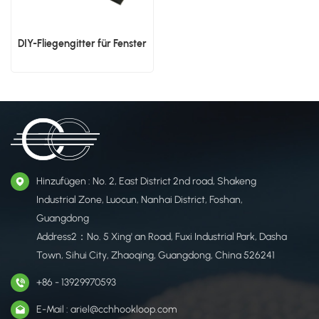
DIY-Fliegengitter für Fenster
Hinzufügen : No. 2, East District 2nd road, Shakeng
Industrial Zone, Luocun, Nanhai District, Foshan,
Guangdong
Address2：No. 5 Xing' an Road, Fuxi Industrial Park, Dasha
Town, Sihui City, Zhaoqing, Guangdong, China 526241
+86 - 13929970593
E-Mail : ariel@cchhookloop.com