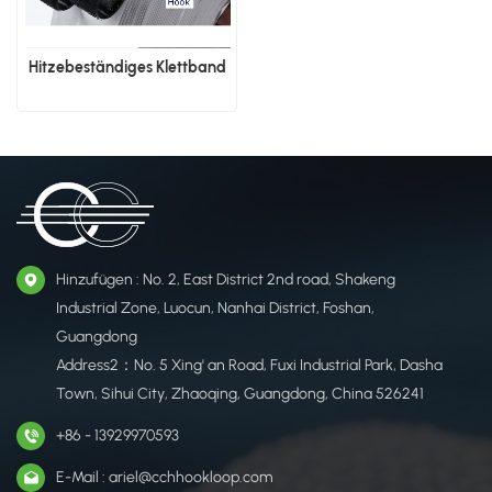
Hitzebeständiges Klettband
Hinzufügen : No. 2, East District 2nd road, Shakeng
Industrial Zone, Luocun, Nanhai District, Foshan,
Guangdong
Address2：No. 5 Xing' an Road, Fuxi Industrial Park, Dasha
Town, Sihui City, Zhaoqing, Guangdong, China 526241
+86 - 13929970593
E-Mail : ariel@cchhookloop.com