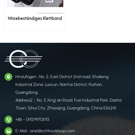
Hitzebeständiges Klettband
Hinzufügen : No. 2, East District 2nd road, Shakeng
Industrial Zone, Luocun, Nanhai District, Foshan,
Guangdong
Address2：No. 5 Xing' an Road, Fuxi Industrial Park, Dasha
Town, Sihui City, Zhaoqing, Guangdong, China 526241
+86 - 13929970593
E-Mail : ariel@cchhookloop.com