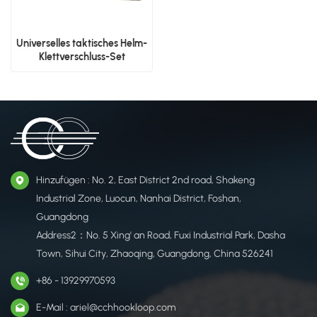
Universelles taktisches Helm-
Klettverschluss-Set
Hinzufügen : No. 2, East District 2nd road, Shakeng
Industrial Zone, Luocun, Nanhai District, Foshan,
Guangdong
Address2：No. 5 Xing' an Road, Fuxi Industrial Park, Dasha
Town, Sihui City, Zhaoqing, Guangdong, China 526241
+86 - 13929970593
E-Mail : ariel@cchhookloop.com