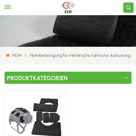
HEIM
Helmbefestigung für militärische taktische Ausrüstung
PRODUKTKATEGORIEN