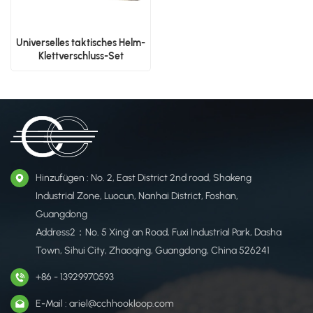
Universelles taktisches Helm-
Klettverschluss-Set
Hinzufügen : No. 2, East District 2nd road, Shakeng
Industrial Zone, Luocun, Nanhai District, Foshan,
Guangdong
Address2：No. 5 Xing' an Road, Fuxi Industrial Park, Dasha
Town, Sihui City, Zhaoqing, Guangdong, China 526241
+86 - 13929970593
E-Mail : ariel@cchhookloop.com