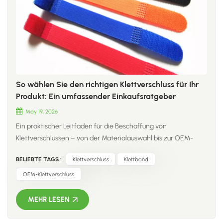
So wählen Sie den richtigen Klettverschluss für Ihr
Produkt: Ein umfassender Einkaufsratgeber
May 19, 2026
Ein praktischer Leitfaden für die Beschaffung von
Klettverschlüssen – von der Materialauswahl bis zur OEM-
Anpassung –, der Ihnen hilft, die perfekte Lösung für Ihre
BELIEBTE TAGS :
Klettverschluss
Klettband
Anwendung zu finden. EinführungKlettverschlüsse sind
allgegenwärtig – sie halten Kabel zusammen, verschließen
OEM-Klettverschluss
Pakete, sichern taktische Ausrüstung und sogar
selbstgemachte Moskitonetze. Doch Klettbänder sind nicht
MEHR LESEN
gleich Klettband. Die Wahl des falschen Typs kann zu
schlechter Haftung, vorzeitigem Verschleiß oder sogar