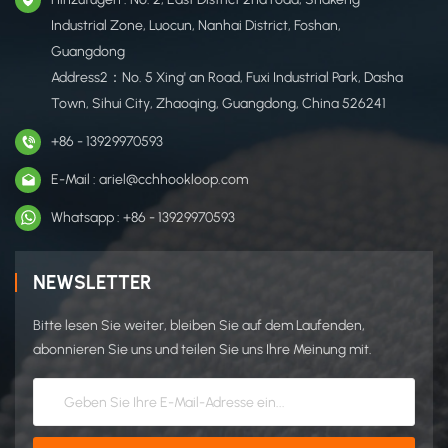
T&uuml;rvorh&auml;nge.
Industrial Zone, Luocun, Nanhai District, Foshan,
Guangdong
Address2：No. 5 Xing' an Road, Fuxi Industrial Park, Dasha
Town, Sihui City, Zhaoqing, Guangdong, China 526241
+86 - 13929970593
E-Mail : ariel@cchhookloop.com
Whatsapp : +86 - 13929970593
NEWSLETTER
Bitte lesen Sie weiter, bleiben Sie auf dem Laufenden,
abonnieren Sie uns und teilen Sie uns Ihre Meinung mit.