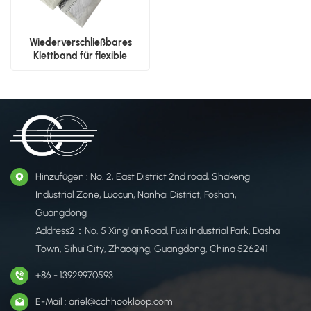
Wiederverschließbares
Klettband für flexible
Verpackungen
Hinzufügen : No. 2, East District 2nd road, Shakeng
Industrial Zone, Luocun, Nanhai District, Foshan,
Guangdong
Address2：No. 5 Xing' an Road, Fuxi Industrial Park, Dasha
Town, Sihui City, Zhaoqing, Guangdong, China 526241
+86 - 13929970593
E-Mail : ariel@cchhookloop.com