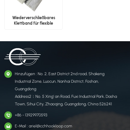
Wiederverschließbares
Klettband für flexible
Verpackungen
Hinzufügen : No. 2, East District 2nd road, Shakeng
Industrial Zone, Luocun, Nanhai District, Foshan,
Guangdong
Address2：No. 5 Xing' an Road, Fuxi Industrial Park, Dasha
Town, Sihui City, Zhaoqing, Guangdong, China 526241
+86 - 13929970593
E-Mail : ariel@cchhookloop.com