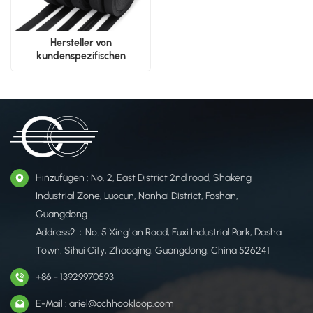
Hersteller von
kundenspezifischen
Polyester-Gurtbändern |
Lieferant von nylonähnlichen
Gurtbändern
Hinzufügen : No. 2, East District 2nd road, Shakeng
Industrial Zone, Luocun, Nanhai District, Foshan,
Guangdong
Address2：No. 5 Xing' an Road, Fuxi Industrial Park, Dasha
Town, Sihui City, Zhaoqing, Guangdong, China 526241
+86 - 13929970593
E-Mail : ariel@cchhookloop.com