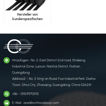
Hersteller von
kundenspezifischen
Polyester-Gurtbändern |
Lieferant von nylonähnlichen
Gurtbändern
Hinzufügen : No. 2, East District 2nd road, Shakeng
Industrial Zone, Luocun, Nanhai District, Foshan,
Guangdong
Address2：No. 5 Xing' an Road, Fuxi Industrial Park, Dasha
Town, Sihui City, Zhaoqing, Guangdong, China 526241
+86 - 13929970593
E-Mail : ariel@cchhookloop.com