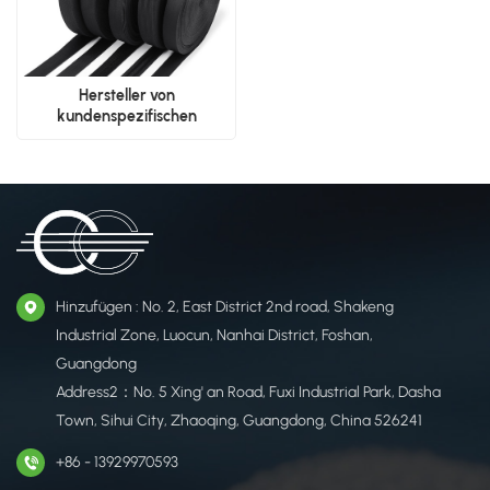
Hersteller von
kundenspezifischen
Polyester-Gurtbändern |
Lieferant von nylonähnlichen
Gurtbändern
Hinzufügen : No. 2, East District 2nd road, Shakeng
Industrial Zone, Luocun, Nanhai District, Foshan,
Guangdong
Address2：No. 5 Xing' an Road, Fuxi Industrial Park, Dasha
Town, Sihui City, Zhaoqing, Guangdong, China 526241
+86 - 13929970593